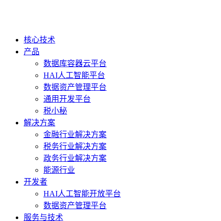
核心技术
产品
数据库容器云平台
HAI人工智能平台
数据资产管理平台
通用开发平台
税小秘
解决方案
金融行业解决方案
税务行业解决方案
政务行业解决方案
能源行业
开发者
HAI人工智能开放平台
数据资产管理平台
服务与技术