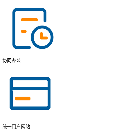
协同办公
统一门户网站