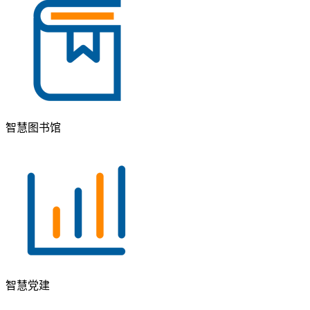
智慧图书馆
智慧党建