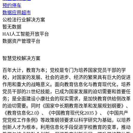
预约停车
数据应用超市
公检法行业解决方案
暂无数据
HAI人工智能开放平台
数据资产管理平台
智慧党校解决方案
百年大计，教育为本；党校是专门为培养国家党员干部的学
校，对国家的发展、社会的进步、经济的繁荣具有巨大的促进
作用和重大的战略意义。面向教育信息化与教育现代化，培养
党员干部的21世纪技能，已成为国家发展的迫切需要和首要任
务；是全面建设小康社会的现实需求，是加快教育供给侧改革
的迫切需要。同时《国家中长期教育改革和发展规划纲要》、
《教育信息化2.0》、《中国教育现代化2035 》、《中国共产
党党校工作条例》等政策纲领要求以科学研究为基础，以培养
创新人才为根本，利用信息化手段促进学校教育的变革，推动