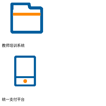
教师培训系统
统一支付平台